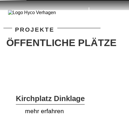
✕
DE
NL
PROJEKTE
Home
ÖFFENTLICHE PLÄTZE
Grünflächen &
Gärten
Grüne
Wohnumgebung
Kirchplatz Dinklage
mehr erfahren
Schulhöfe &
Spielplätze