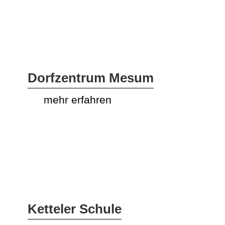
Partizipationsprojekte
Öffentliche
Plätze
Dorfzentrum Mesum
mehr erfahren
Person
Impressum
Datenschutz
Ketteler Schule